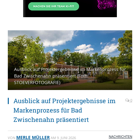
Ausblick auf Projektergebnisse im Markenprozess für
Bad Zwischenahn präsentiert (Foto:
STOEVERFOTOGRAFIE)
Ausblick auf Projektergebnisse im
0
Markenprozess für Bad
Zwischenahn präsentiert
NACHRICHTEN
MERLE MÜLLER
VON
AM
9. JUNI 2026