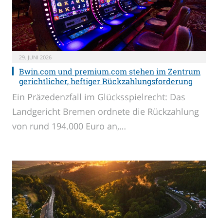
29. JUNI 2026
Bwin.com und premium.com stehen im Zentrum
gerichtlicher, heftiger Rückzahlungsforderung
Ein Präzedenzfall im Glücksspielrecht: Das
Landgericht Bremen ordnete die Rückzahlung
von rund 194.000 Euro an,…