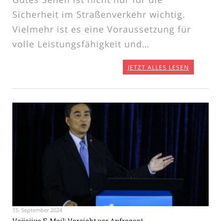
Sicherheit im Straßenverkehr wichtig.
Vielmehr ist es eine Voraussetzung für
volle Leistungsfähigkeit und…
JETZT ALLES LESEN
15. September 2024
Vejjajiva E-Mail: Vorsicht vor Anfragen!