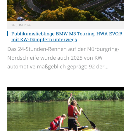
26. JUNI 2026
Publikumslieblinge BMW M3 Touring, HWA EVO.R
mit KW-Dämpfern unterwegs
Das 24-Stunden-Rennen auf der Nürburgring-
Nordschleife wurde auch 2025 von KW
automotive maßgeblich geprägt: 92 der…