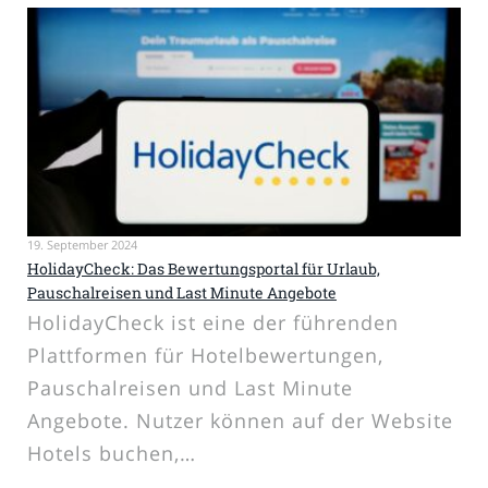
19. September 2024
HolidayCheck: Das Bewertungsportal für Urlaub,
Pauschalreisen und Last Minute Angebote
HolidayCheck ist eine der führenden
Plattformen für Hotelbewertungen,
Pauschalreisen und Last Minute
Angebote. Nutzer können auf der Website
Hotels buchen,…