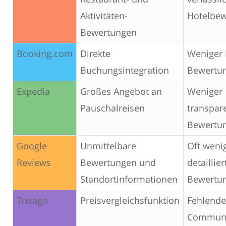
Aktivitäten-
Hotelbe
Bewertungen
Booking.com
Direkte
Weniger 
Buchungsintegration
Bewertun
Expedia
Großes Angebot an
Weniger
Pauschalreisen
transpar
Bewertu
Google
Unmittelbare
Oft weni
Reviews
Bewertungen und
detaillier
Standortinformationen
Bewertu
Trivago
Preisvergleichsfunktion
Fehlende
Communi