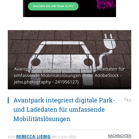
Avantpark integriert digitale Park- und Ladedaten für
umfassende Mobilitätslösungen (Foto: AdobeStock -
jeho.photography - 241956127)
Avantpark integriert digitale Park-
0
und Ladedaten für umfassende
Mobilitätslösungen
NACHRICHTEN
REBECCA LIEBIG
VON
AM
3. JULI 2026