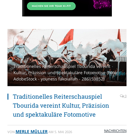
Traditionelles Reiterschauspiel Tbourida vereint
Kultur, Präzision und spektakuläre Fotomotive (Foto:
AdobeStock - youness fakoiallah - 286159852)
Traditionelles Reiterschauspiel
0
Tbourida vereint Kultur, Präzision
und spektakuläre Fotomotive
NACHRICHTEN
MERLE MÜLLER
VON
AM
5. MAI 2026