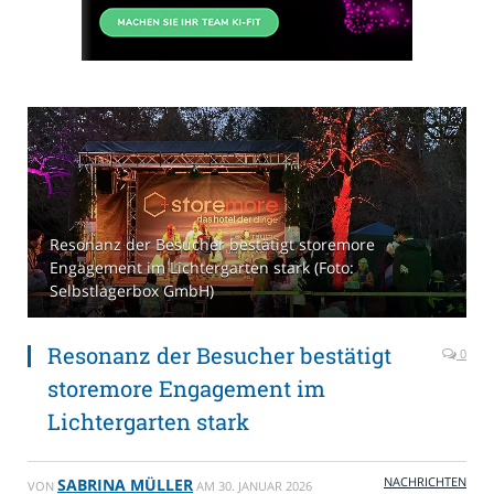
Resonanz der Besucher bestätigt storemore
Engagement im Lichtergarten stark (Foto:
Selbstlagerbox GmbH)
Resonanz der Besucher bestätigt
0
storemore Engagement im
Lichtergarten stark
NACHRICHTEN
SABRINA MÜLLER
VON
AM
30. JANUAR 2026