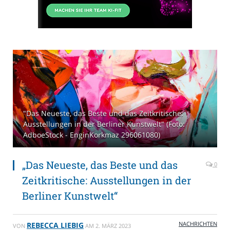
"Das Neueste, das Beste und das Zeitkritische:
Ausstellungen in der Berliner Kunstwelt" (Foto:
AdboeStock - EnginKorkmaz 296061080)
„Das Neueste, das Beste und das
0
Zeitkritische: Ausstellungen in der
Berliner Kunstwelt“
NACHRICHTEN
REBECCA LIEBIG
VON
AM
2. MÄRZ 2023