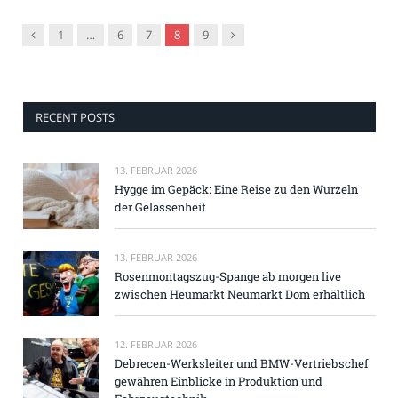
Vorgänger
Nachfolger
1
…
6
7
8
9
RECENT POSTS
13. FEBRUAR 2026
Hygge im Gepäck: Eine Reise zu den Wurzeln
der Gelassenheit
13. FEBRUAR 2026
Rosenmontagszug-Spange ab morgen live
zwischen Heumarkt Neumarkt Dom erhältlich
12. FEBRUAR 2026
Debrecen-Werksleiter und BMW-Vertriebschef
gewähren Einblicke in Produktion und