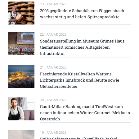
23. JANUAR 2026
2003 gegründete Schaukäserei Wiggensbach
wächst stetig und liefert Spitzenprodukte
22. JANUAR 2026
Sonderausstellung im Museum Grünes Haus
thematisiert römisches Alltagsleben,
Infrastruktur
21. JANUAR 2026
Faszinierende Kristallwelten Wattens,
Lichterparks Innsbruck und Reutte sowie
Gletscherabenteuer
20. JANUAR 2026
Gault-Millau-Ranking macht TirolWest zum
neuen kulinarischen Winter-Gourmet-Mekka in
Österreich
19. JANUAR 2026