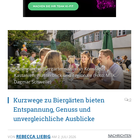
Sommerliche Biergartensaison in Konstanz:
Kastanien, Wasserblick und regionale (Foto: MTK.
Dagmar Schwelle)
Kurzwege zu Biergärten bieten
0
Entspannung, Genuss und
unvergleichliche Ausblicke
NACHRICHTEN
REBECCA LIEBIG
VON
AM
2. JULI 2026