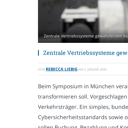
Zentrale Vertriebssysteme gewährleisten bu
Zentrale Vertriebssysteme gew
REBECCA LIEBIG
VON
AM
2. JANUAR 2026
Beim Symposium in München verabsc
transformieren soll. Vorgeschlagen 
Verkehrsträger. Ein simples, bund
Cybersicherheitsstandards sowie of
sollen Buchung, Bezahlung und Kon