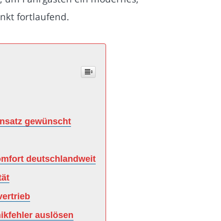
nkt fortlaufend.
-Ansatz gewünscht
komfort deutschlandweit
tät
vertrieb
ikfehler auslösen