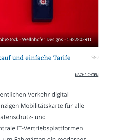
dobeStock - Wellnhofer Designs - 538280391)
auf und einfache Tarife
0
NACHRICHTEN
ntlichen Verkehr digital
nzigen Mobilitätskarte für alle
Datenschutz- und
ntrale IT-Vertriebsplattformen
en, um Fahrgästen ein modernes,