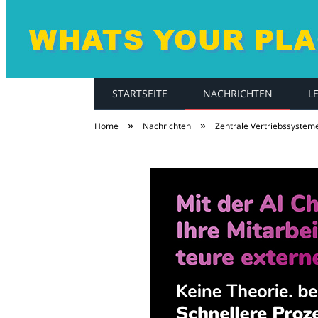
STARTSEITE
NACHRICHTEN
L
whatsyourplace.d
»
»
Home
Nachrichten
Zentrale Vertriebssysteme