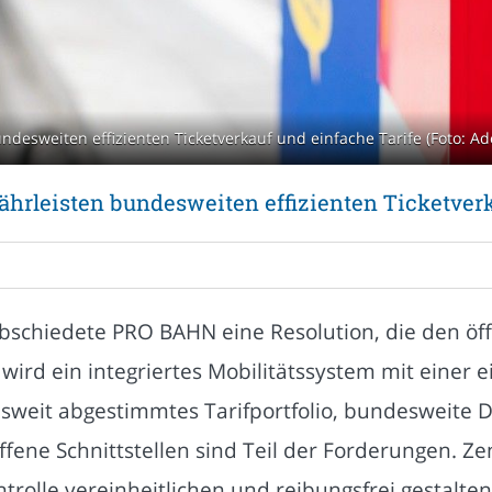
ndesweiten effizienten Ticketverkauf und einfache Tarife (Foto: A
ährleisten bundesweiten effizienten Ticketverk
hiedete PRO BAHN eine Resolution, die den öffe
wird ein integriertes Mobilitätssystem mit einer ei
esweit abgestimmtes Tarifportfolio, bundesweite 
fene Schnittstellen sind Teil der Forderungen. Ze
trolle vereinheitlichen und reibungsfrei gestalt