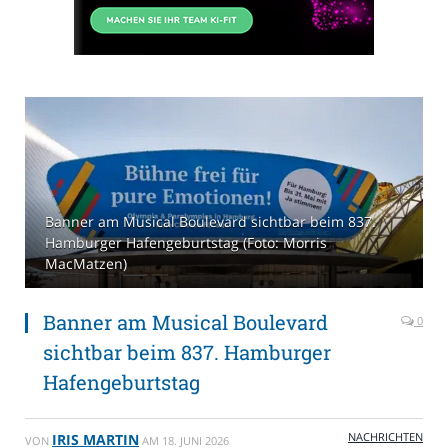
Banner am Musical Boulevard sichtbar beim 837.
Hamburger Hafengeburtstag (Foto: Morris
MacMatzen)
Banner am Musical Boulevard
0
sichtbar beim 837. Hamburger
Hafengeburtstag
NACHRICHTEN
IRIS MARTIN
VON
AM
18. JUNI 2026