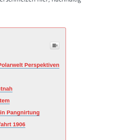
Polarwelt Perspektiven
utnah
stem
 in Pangnirtung
ahrt 1906