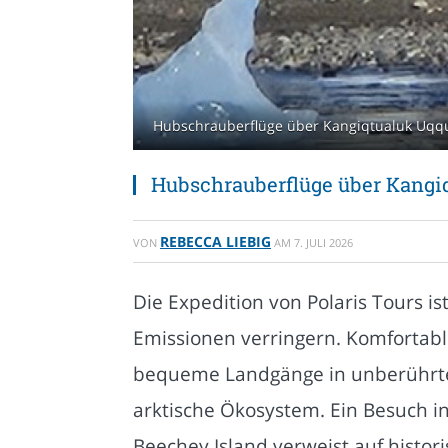
Hubschrauberflüge über Kangiqtualuk Uqqu
Hubschrauberflüge über Kangi
REBECCA LIEBIG
VON
AM
7. JULI 2026
Die Expedition von Polaris Tours is
Emissionen verringern. Komfortabl
bequeme Landgänge in unberührte B
arktische Ökosystem. Ein Besuch in
Beechey Island verweist auf histo