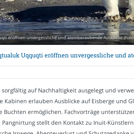
qti eröffnen unvergessliche und atemberaubende Ausblicke (Foto:
qtualuk Uqquqti eröffnen unvergessliche und 
t sorgfältig auf Nachhaltigkeit ausgelegt und ver
e Kabinen erlauben Ausblicke auf Eisberge und G
uchten ermöglichen. Fachvorträge unterstützen d
 Pangnirtung stellt den Kontakt zu Inuit-Künstler
rische Irrwege. Abenteuerlust und Schutzgedanke v