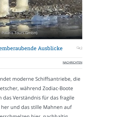
 Polaris Tours GmbH)
atemberaubende Ausblicke
0
NACHRICHTEN
wendet moderne Schiffsantriebe, die
letscher, während Zodiac-Boote
as Verständnis für das fragile
n her und das stille Mahnen auf
erschmelzen hier, nachhaltig