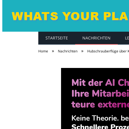
STARTSEITE
NACHRICHTEN
L
whatsyourplace.d
»
»
Home
Nachrichten
Hubschrauberflüge über K