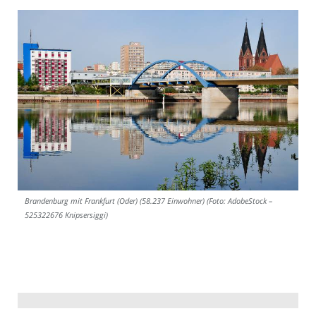
Brandenburg mit Frankfurt (Oder) (58.237 Einwohner) (Foto: AdobeStock –
525322676 Knipsersiggi)