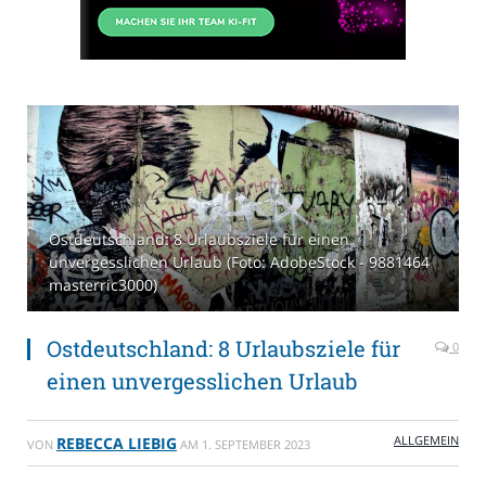
Ostdeutschland: 8 Urlaubsziele für einen
unvergesslichen Urlaub (Foto: AdobeStock - 9881464
masterric3000)
Ostdeutschland: 8 Urlaubsziele für
0
einen unvergesslichen Urlaub
ALLGEMEIN
REBECCA LIEBIG
VON
AM
1. SEPTEMBER 2023